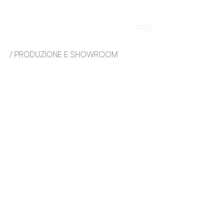
/ PRODUZIONE E SHOWROOM
info@mediterraneointerior.it